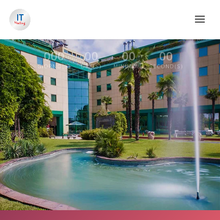
000
:
00
:
00
:
00
GIORNO(S)
ORE(S)
MINUTO(I)
SECOND(S)